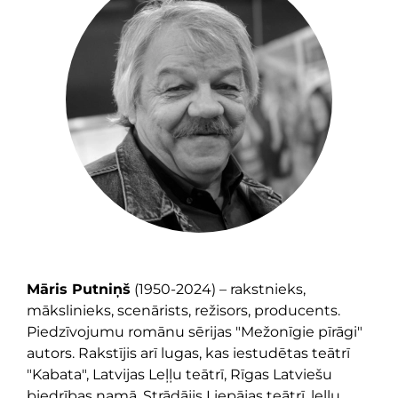
Māris Putniņš
(1950-2024) – rakstnieks,
mākslinieks, scenārists, režisors, producents.
Piedzīvojumu romānu sērijas "Mežonīgie pīrāgi"
autors. Rakstījis arī lugas, kas iestudētas teātrī
"Kabata", Latvijas Leļļu teātrī, Rīgas Latviešu
biedrības namā. Strādājis Liepājas teātrī, leļļu