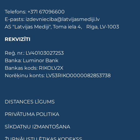
Telefons:
+371 67096600
E-pasts:
izdevnieciba@latvijasmediji.lv
AS "Latvijas Mediji", Toma iela 4, Rīga, LV-1003
REKVIZĪTI
Reģ. nr.: LV40103027253
Banka: Luminor Bank
Bankas kods: RIKOLV2X
Norēķinu konts: LV53RIKO0000082853738
DISTANCES LĪGUMS
PRIVĀTUMA POLITIKA
SĪKDATŅU IZMANTOŠANA
ŽURNĀLISTU ĒTIKAS KODEKSS