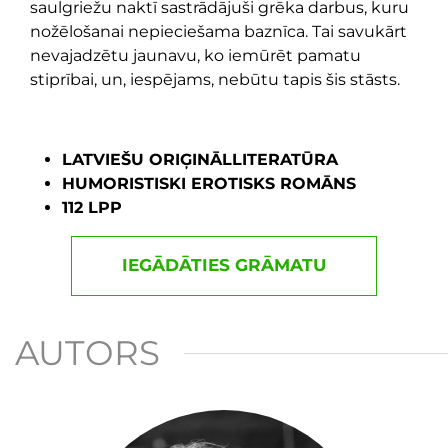
saulgriežu naktī sastrādājuši grēka darbus, kuru
nožēlošanai nepieciešama baznīca. Tai savukārt
nevajadzētu jaunavu, ko iemūrēt pamatu
stiprībai, un, iespējams, nebūtu tapis šis stāsts.
LATVIEŠU ORIĢINĀLLITERATŪRA
HUMORISTISKI EROTISKS ROMĀNS
112 LPP
IEGĀDĀTIES GRĀMATU
AUTORS