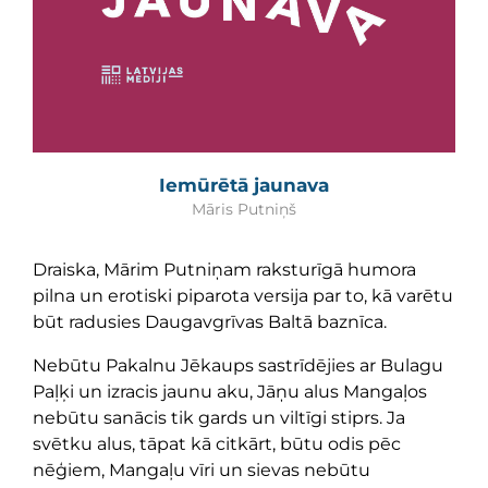
Iemūrētā jaunava
Māris Putniņš
Draiska, Mārim Putniņam raksturīgā humora
pilna un erotiski piparota versija par to, kā varētu
būt radusies Daugavgrīvas Baltā baznīca.
Nebūtu Pakalnu Jēkaups sastrīdējies ar Bulagu
Paļķi un izracis jaunu aku, Jāņu alus Mangaļos
nebūtu sanācis tik gards un viltīgi stiprs. Ja
svētku alus, tāpat kā citkārt, būtu odis pēc
nēģiem, Mangaļu vīri un sievas nebūtu