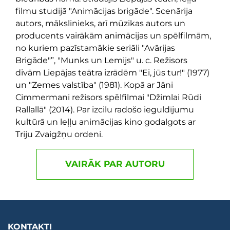
filmu studijā "Animācijas brigāde". Scenārija
autors, mākslinieks, arī mūzikas autors un
producents vairākām animācijas un spēlfilmām,
no kuriem pazīstamākie seriāli "Avārijas
Brigāde"”, "Munks un Lemijs" u. c. Režisors
divām Liepājas teātra izrādēm "Ei, jūs tur!" (1977)
un "Zemes valstība" (1981). Kopā ar Jāni
Cimmermani režisors spēlfilmai "Džimlai Rūdi
Rallallā" (2014). Par izcilu radošo ieguldījumu
kultūrā un leļļu animācijas kino godalgots ar
Triju Zvaigžņu ordeni.
VAIRĀK PAR AUTORU
KONTAKTI