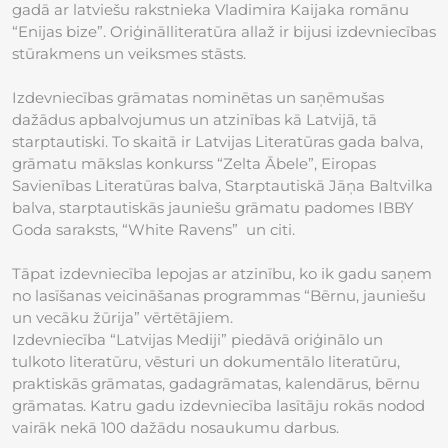
gadā ar latviešu rakstnieka Vladimira Kaijaka romānu
“Enijas bize”. Oriģinālliteratūra allaž ir bijusi izdevniecības
stūrakmens un veiksmes stāsts.
Izdevniecības grāmatas nominētas un saņēmušas
dažādus apbalvojumus un atzinības kā Latvijā, tā
starptautiski. To skaitā ir Latvijas Literatūras gada balva,
grāmatu mākslas konkurss “Zelta Ābele”, Eiropas
Savienības Literatūras balva, Starptautiskā Jāņa Baltvilka
balva, starptautiskās jauniešu grāmatu padomes IBBY
Goda saraksts, “White Ravens” un citi.
Tāpat izdevniecība lepojas ar atzinību, ko ik gadu saņem
no lasīšanas veicināšanas programmas “Bērnu, jauniešu
un vecāku žūrija” vērtētājiem.
Izdevniecība “Latvijas Mediji” piedāvā oriģinālo un
tulkoto literatūru, vēsturi un dokumentālo literatūru,
praktiskās grāmatas, gadagrāmatas, kalendārus, bērnu
grāmatas. Katru gadu izdevniecība lasītāju rokās nodod
vairāk nekā 100 dažādu nosaukumu darbus.