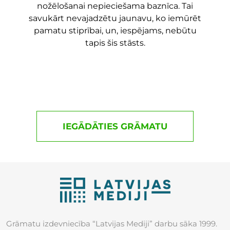
nožēlošanai nepieciešama baznīca. Tai
savukārt nevajadzētu jaunavu, ko iemūrēt
pamatu stiprībai, un, iespējams, nebūtu
tapis šis stāsts.
IEGĀDĀTIES GRĀMATU
Grāmatu izdevniecība “Latvijas Mediji” darbu sāka 1999.