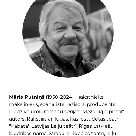
Māris Putniņš
(1950-2024) – rakstnieks,
mākslinieks, scenārists, režisors, producents.
Piedzīvojumu romānu sērijas "Mežonīgie pīrāgi"
autors. Rakstījis arī lugas, kas iestudētas teātrī
"Kabata", Latvijas Leļļu teātrī, Rīgas Latviešu
biedrības namā. Strādājis Liepājas teātrī, leļļu