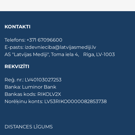
KONTAKTI
Telefons:
+371 67096600
E-pasts:
izdevnieciba@latvijasmediji.lv
AS "Latvijas Mediji", Toma iela 4, Rīga, LV-1003
REKVIZĪTI
Reģ. nr.: LV40103027253
Banka: Luminor Bank
Bankas kods: RIKOLV2X
Norēķinu konts: LV53RIKO0000082853738
DISTANCES LĪGUMS