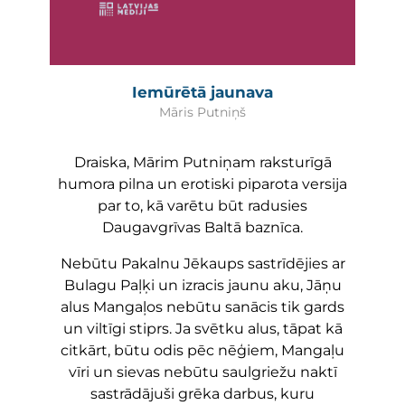
Iemūrētā jaunava
Māris Putniņš
Draiska, Mārim Putniņam raksturīgā
humora pilna un erotiski piparota versija
par to, kā varētu būt radusies
Daugavgrīvas Baltā baznīca.
Nebūtu Pakalnu Jēkaups sastrīdējies ar
Bulagu Paļķi un izracis jaunu aku, Jāņu
alus Mangaļos nebūtu sanācis tik gards
un viltīgi stiprs. Ja svētku alus, tāpat kā
citkārt, būtu odis pēc nēģiem, Mangaļu
vīri un sievas nebūtu saulgriežu naktī
sastrādājuši grēka darbus, kuru