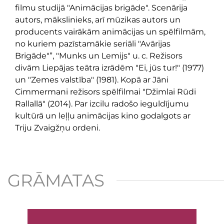
filmu studijā "Animācijas brigāde". Scenārija
autors, mākslinieks, arī mūzikas autors un
producents vairākām animācijas un spēlfilmām,
no kuriem pazīstamākie seriāli "Avārijas
Brigāde"”, "Munks un Lemijs" u. c. Režisors
divām Liepājas teātra izrādēm "Ei, jūs tur!" (1977)
un "Zemes valstība" (1981). Kopā ar Jāni
Cimmermani režisors spēlfilmai "Džimlai Rūdi
Rallallā" (2014). Par izcilu radošo ieguldījumu
kultūrā un leļļu animācijas kino godalgots ar
Triju Zvaigžņu ordeni.
GRĀMATAS