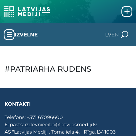
IZVĒLNE
LV
EN
#PATRIARHA RUDENS
KONTAKTI
Telefons:
+371 67096600
E-pasts:
izdevnieciba@latvijasmediji.lv
AS "Latvijas Mediji", Toma iela 4, Rīga, LV-1003