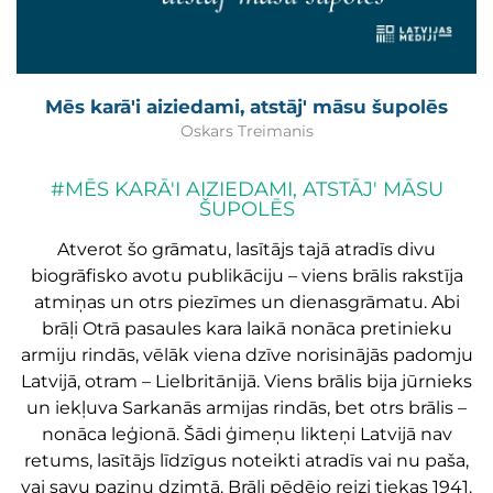
Mēs karā'i aiziedami, atstāj' māsu šupolēs
Oskars Treimanis
#MĒS KARĀ'I AIZIEDAMI, ATSTĀJ' MĀSU
ŠUPOLĒS
Atverot šo grāmatu, lasītājs tajā atradīs divu
biogrāfisko avotu publikāciju – viens brālis rakstīja
atmiņas un otrs piezīmes un dienasgrāmatu. Abi
brāļi Otrā pasaules kara laikā nonāca pretinieku
armiju rindās, vēlāk viena dzīve norisinājās padomju
Latvijā, otram – Lielbritānijā. Viens brālis bija jūrnieks
un iekļuva Sarkanās armijas rindās, bet otrs brālis –
nonāca leģionā. Šādi ģimeņu likteņi Latvijā nav
retums, lasītājs līdzīgus noteikti atradīs vai nu paša,
vai savu paziņu dzimtā. Brāļi pēdējo reizi tiekas 1941.