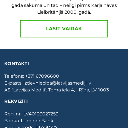
gada sākumā un tad – neilgi pirms Kārļa nāves
Lielbritānijā 2000. gadā.
LASĪT VAIRĀK
KONTAKTI
Telefons:
+371 67096600
E-pasts:
izdevnieciba@latvijasmediji.lv
AS "Latvijas Mediji", Toma iela 4, Rīga, LV-1003
REKVIZĪTI
Reģ. nr.: LV40103027253
Banka: Luminor Bank
Bankas kods: RIKOLV2X