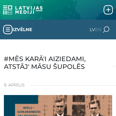
IZVĒLNE
LV
EN
#MĒS KARĀ'I AIZIEDAMI,
ATSTĀJ' MĀSU ŠUPOLĒS
9. APRĪLIS