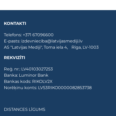
KONTAKTI
Telefons:
+371 67096600
E-pasts:
izdevnieciba@latvijasmediji.lv
AS "Latvijas Mediji", Toma iela 4, Rīga, LV-1003
REKVIZĪTI
Reģ. nr.: LV40103027253
Banka: Luminor Bank
Bankas kods: RIKOLV2X
Norēķinu konts: LV53RIKO0000082853738
DISTANCES LĪGUMS