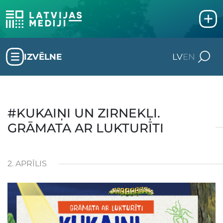
IZVĒLNE
LV
EN
#KUKAIŅI UN ZIRNEKĻI.
GRĀMATA AR LUKTURĪTI
2. APRĪLIS