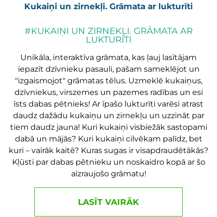
Kukaiņi un zirnekļi. Grāmata ar lukturīti
#KUKAIŅI UN ZIRNEKĻI. GRĀMATA AR
LUKTURĪTI
Unikāla, interaktīva grāmata, kas ļauj lasītājam
iepazīt dzīvnieku pasauli, pašam sameklējot un
"izgaismojot" grāmatas tēlus. Uzmeklē kukaiņus,
dzīvniekus, virszemes un pazemes radības un esi
īsts dabas pētnieks! Ar īpašo lukturīti varēsi atrast
daudz dažādu kukaiņu un zirnekļu un uzzināt par
tiem daudz jauna! Kuri kukaiņi visbiežāk sastopami
dabā un mājās? Kuri kukaiņi cilvēkam palīdz, bet
kuri – vairāk kaitē? Kuras sugas ir visapdraudētākās?
Kļūsti par dabas pētnieku un noskaidro kopā ar šo
aizraujošo grāmatu!
LASĪT VAIRĀK