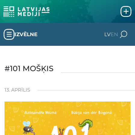
IZVĒLNE
LV
EN
#101 MOŠĶIS
13. APRĪLIS