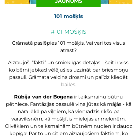
JAUNUMS
101 mošķis
#101 MOŠĶIS
Grāmatā paslēpies 101 mošķis. Vai vari tos visus
atrast?
Aizraujoši “fakti” un smieklīgas detaļas – šeit ir viss,
ko bērni jebkad vēlējušies uzzināt par briesmoņu
pasauli. Grāmata veicina drosmi un palīdz kliedēt
bailes.
Rūbija van der Bogena
ir teiksmainu būtņu
pētniece. Fantāzijas pasaulē viņa jūtas kā mājās - kā
nāra lēkā pa viļņiem, kā vienradzis rikšo pa
varavīksnēm, kā mošķītis mielojas ar melonēm.
Cilvēkiem un teiksmainām būtnēm nudien ir daudz
kopīga! Par to un citiem aizraujošiem faktiem, ko