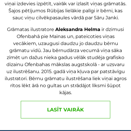
viņai izdevies izpētīt, vairāk var izlasīt viņas grāmatās.
Šajos pētījumos Rūbijas lielākie palīgi ir bērni, kas
sauc viņu cilvēkpasaules vārdā par Sāru Janki.
Grāmatas ilustratore
Aleksandra Helma
ir dzimusi
Ofenbahā pie Mainas un, pateicoties viņas
vecākiem, uzaugusi daudzu jo daudzu bērnu
grāmatu vidū. Jau bērnudārza vecumā viņa sāka
zīmēt un dažus nieka gadus vēlāk studēja grafisko
dizainu Ofenbahas mākslas augstskolā - ar uzsvaru
uz ilustrēšanu. 2015. gadā viņa kļuva par patstāvīgu
ilustratori. Bērnu grāmatu ilustrēšana liek viņai agros
rītos lēkt ārā no gultas un strādājot līksmi šūpot
kājas.
LASĪT VAIRĀK