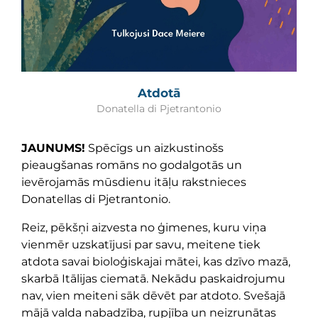
Atdotā
Donatella di Pjetrantonio
JAUNUMS!
Spēcīgs un aizkustinošs
pieaugšanas romāns no godalgotās un
ievērojamās mūsdienu itāļu rakstnieces
Donatellas di Pjetrantonio.
Reiz, pēkšņi aizvesta no ģimenes, kuru viņa
vienmēr uzskatījusi par savu, meitene tiek
atdota savai bioloģiskajai mātei, kas dzīvo mazā,
skarbā Itālijas ciematā. Nekādu paskaidrojumu
nav, vien meiteni sāk dēvēt par atdoto. Svešajā
mājā valda nabadzība, rupjība un neizrunātas