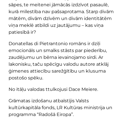
sāpes, te meitenei jāmācās izdzīvot pasaulē,
kurā mīlestība nav pašsaprotama. Starp divām
mātēm, divām dzīvēm un divām identitātēm
viņa meklē atbildi uz jautājumu – kas viņa
patiesībā ir?
Donatellas di Pietrantonio romāns ir dziļi
emocionāls un smalks stāsts par piederību,
zaudējumu un bērna ievainojamo sirdi. Ar
lakonisku, taču spēcīgu valodu autore atklāj
ģimenes attiecību sarežģītību un klusuma
postošo spēku.
No itāļu valodas ttulkojusi Dace Meiere.
Grāmatas izdošanu atbalstījis Valsts
kultūrkapitāla fonds, LR Kultūras ministrija un
programma “Radošā Eiropa”.