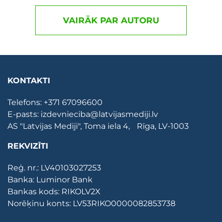
VAIRĀK PAR AUTORU
KONTAKTI
Telefons:
+371 67096600
E-pasts:
izdevnieciba@latvijasmediji.lv
AS "Latvijas Mediji", Toma iela 4, Rīga, LV-1003
REKVIZĪTI
Reģ. nr.: LV40103027253
Banka: Luminor Bank
Bankas kods: RIKOLV2X
Norēķinu konts: LV53RIKO0000082853738