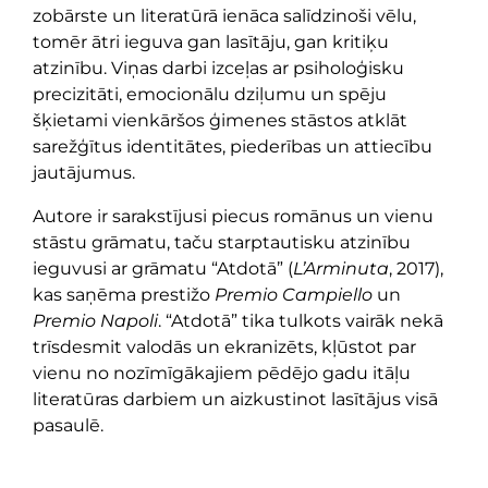
zobārste un literatūrā ienāca salīdzinoši vēlu,
tomēr ātri ieguva gan lasītāju, gan kritiķu
atzinību. Viņas darbi izceļas ar psiholoģisku
precizitāti, emocionālu dziļumu un spēju
šķietami vienkāršos ģimenes stāstos atklāt
sarežģītus identitātes, piederības un attiecību
jautājumus.
Autore ir sarakstījusi piecus romānus un vienu
stāstu grāmatu, taču starptautisku atzinību
ieguvusi ar grāmatu “Atdotā” (
L’Arminuta
, 2017),
kas saņēma prestižo
Premio Campiello
un
Premio Napoli
. “Atdotā” tika tulkots vairāk nekā
trīsdesmit valodās un ekranizēts, kļūstot par
vienu no nozīmīgākajiem pēdējo gadu itāļu
literatūras darbiem un aizkustinot lasītājus visā
pasaulē.