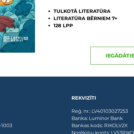
TULKOTĀ LITERATŪRA
LITERATŪRA BĒRNIEM 7+
128 LPP
IEGĀDĀTI
REKVIZĪTI
Reģ. nr.: LV40103027253
Banka: Luminor Bank
V-1003
Bankas kods: RIKOLV2X
Norēķinu konts: LV53RI