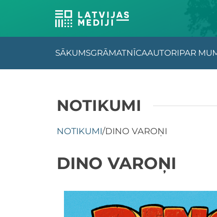
SĀKUMS
GRĀMATNĪCA
AUTORI
PAR MU
NOTIKUMI
NOTIKUMI
/
DINO VAROŅI
DINO VAROŅI