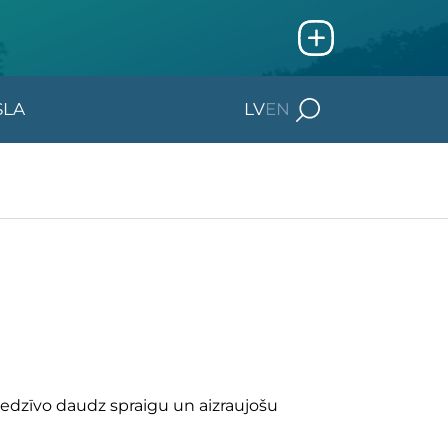
SLA
LV
EN
iedzīvo daudz spraigu un aizraujošu