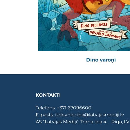
Dino varoņi
KONTAKTI
Telefons:
+371 67096600
E-pasts:
izdevnieciba@latvijasmediji.lv
AS "Latvijas Mediji", Toma iela 4, Rīga, L