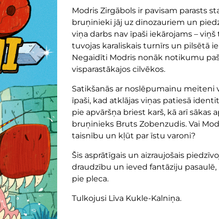
Modris Zirgābols ir pavisam parasts sta
bruņinieki jāj uz dinozauriem un piedzī
viņa darbs nav īpaši iekārojams – viņš 
tuvojas karaliskais turnīrs un pilsētā 
Negaidīti Modris nonāk notikumu pašā 
visparastākajos cilvēkos.
Satikšanās ar noslēpumainu meiteni vi
īpaši, kad atklājas viņas patiesā identi
pie apvāršņa briest karš, kā arī sākas
bruņinieks Bruts Zobenzudis. Vai Modri
taisnību un kļūt par īstu varoni?
Šis asprātīgais un aizraujošais piedz
draudzību un ieved fantāziju pasaulē,
pie pleca.
Tulkojusi Līva Kukle-Kalniņa.