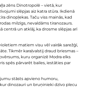
ļļa zēns Dinotropolē – vietā, kur
vojumi slēpjas aiz katra stūra. Ikdienā
tīra dinopļekas. Taču viss mainās, kad
ierodas milzīgs, nevaldāms tiranozaurs.
centrā un atklāj, ka drosme slēpjas arī
oletiem matiem visu vēl vairāk sarežģī,
tāte. Tikmēr karaļvalstij draud briesmas –
 apvērsums, kuru organizē Modra elks
s spēs pārvarēt bailes, iestāties par
īvojumu stāsts apvieno humoru,
 kur dinozauri un bruņinieki dzīvo plecu