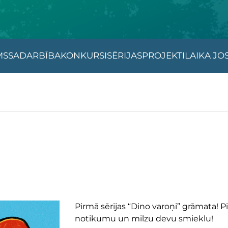
MS
SADARBĪBA
KONKURSI
SĒRIJAS
PROJEKTI
LAIKA JO
Pirmā sērijas “Dino varoņi” grāmata! P
notikumu un milzu devu smieklu!