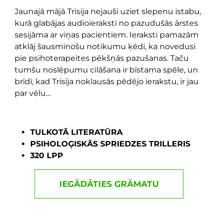
Jaunajā mājā Trisija nejauši uziet slepenu istabu,
kurā glabājas audioieraksti no pazudušās ārstes
sesijāma ar viņas pacientiem. Ieraksti pamazām
atklāj šausminošu notikumu ķēdi, ka novedusi
pie psihoterapeites pēkšņās pazušanas. Taču
tumšu noslēpumu cilāšana ir bīstama spēle, un
brīdī, kad Trisija noklausās pēdējo ierakstu, ir jau
par vēlu…
TULKOTĀ LITERATŪRA
PSIHOLOĢISKĀS SPRIEDZES TRILLERIS
320 LPP
IEGĀDĀTIES GRĀMATU