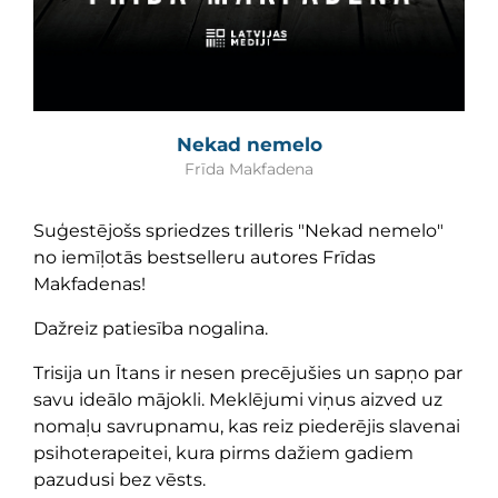
Nekad nemelo
Frīda Makfadena
Suģestējošs spriedzes trilleris "Nekad nemelo"
no iemīļotās bestselleru autores Frīdas
Makfadenas!
Dažreiz patiesība nogalina.
Trisija un Ītans ir nesen precējušies un sapņo par
savu ideālo mājokli. Meklējumi viņus aizved uz
nomaļu savrupnamu, kas reiz piederējis slavenai
psihoterapeitei, kura pirms dažiem gadiem
pazudusi bez vēsts.