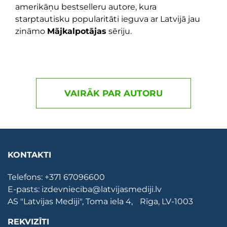
amerikāņu bestselleru autore, kura
starptautisku popularitāti ieguva ar Latvijā jau
zināmo
Mājkalpotājas
sēriju.
VAIRĀK PAR AUTORU
KONTAKTI
Telefons:
+371 67096600
E-pasts:
izdevnieciba@latvijasmediji.lv
AS "Latvijas Mediji", Toma iela 4, Rīga, LV-1003
REKVIZĪTI