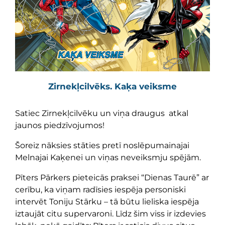
Zirnekļcilvēks. Kaķa veiksme
Satiec Zirnekļcilvēku un viņa draugus atkal
jaunos piedzīvojumos!
Šoreiz nāksies stāties pretī noslēpumainajai
Melnajai Kaķenei un viņas neveiksmju spējām.
Pīters Pārkers pieteicās praksei “Dienas Taurē” ar
cerību, ka viņam radīsies iespēja personiski
intervēt Toniju Stārku – tā būtu lieliska iespēja
iztaujāt citu supervaroni. Līdz šim viss ir izdevies