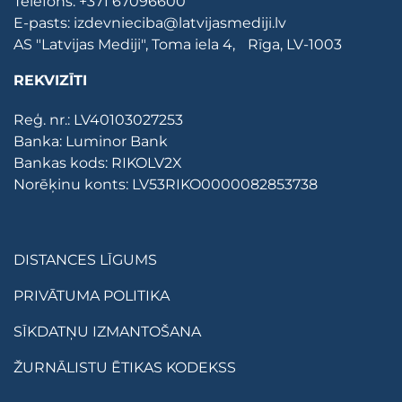
Telefons:
+371 67096600
E-pasts:
izdevnieciba@latvijasmediji.lv
AS "Latvijas Mediji", Toma iela 4, Rīga, LV-1003
REKVIZĪTI
Reģ. nr.: LV40103027253
Banka: Luminor Bank
Bankas kods: RIKOLV2X
Norēķinu konts: LV53RIKO0000082853738
DISTANCES LĪGUMS
PRIVĀTUMA POLITIKA
SĪKDATŅU IZMANTOŠANA
ŽURNĀLISTU ĒTIKAS KODEKSS