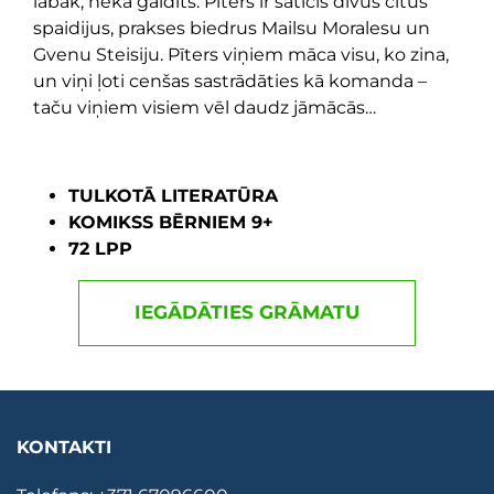
labāk, nekā gaidīts: Pīters ir saticis divus citus
spaidijus, prakses biedrus Mailsu Moralesu un
Gvenu Steisiju. Pīters viņiem māca visu, ko zina,
un viņi ļoti cenšas sastrādāties kā komanda –
taču viņiem visiem vēl daudz jāmācās…
TULKOTĀ LITERATŪRA
KOMIKSS BĒRNIEM 9+
72 LPP
IEGĀDĀTIES GRĀMATU
KONTAKTI