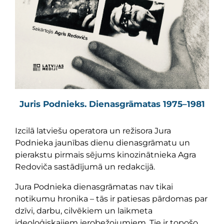
Juris Podnieks. Dienasgrāmatas 1975–1981
Izcilā latviešu operatora un režisora Jura
Podnieka jaunības dienu dienasgrāmatu un
pierakstu pirmais sējums kinozinātnieka Agra
Redoviča sastādījumā un redakcijā.
Jura Podnieka dienasgrāmatas nav tikai
notikumu hronika – tās ir patiesas pārdomas par
dzīvi, darbu, cilvēkiem un laikmeta
ideoloģiskajiem ierobežojumiem. Tie ir topošo