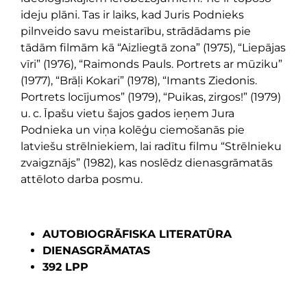
ideju plāni. Tas ir laiks, kad Juris Podnieks
pilnveido savu meistarību, strādādams pie
tādām filmām kā “Aizliegtā zona” (1975), “Liepājas
vīri” (1976), “Raimonds Pauls. Portrets ar mūziku”
(1977), “Brāļi Kokari” (1978), “Imants Ziedonis.
Portrets locījumos” (1979), “Puikas, zirgos!” (1979)
u. c. Īpašu vietu šajos gados ieņem Jura
Podnieka un viņa kolēģu ciemošanās pie
latviešu strēlniekiem, lai radītu filmu “Strēlnieku
zvaigznājs” (1982), kas noslēdz dienasgrāmatās
attēloto darba posmu.
AUTOBIOGRĀFISKA LITERATŪRA
DIENASGRĀMATAS
392 LPP