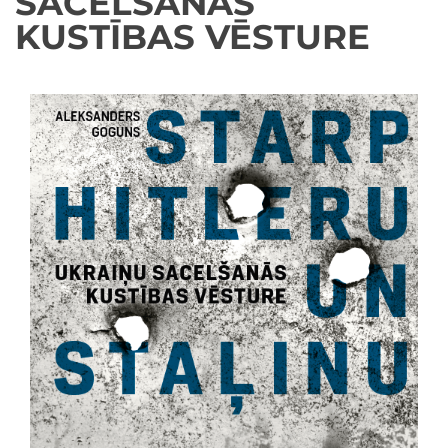
SACELŠANĀS
KUSTĪBAS VĒSTURE