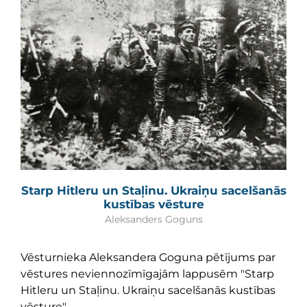
Starp Hitleru un Staļinu. Ukraiņu sacelšanās
kustības vēsture
Aleksanders Goguns
Vēsturnieka Aleksandera Goguna pētījums par
vēstures neviennozīmīgajām lappusēm "Starp
Hitleru un Staļinu. Ukraiņu sacelšanās kustības
vēsture".