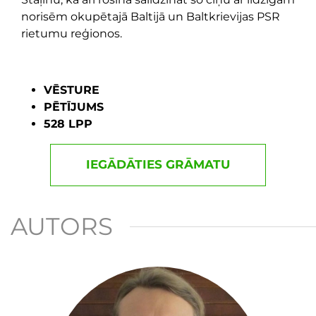
norisēm okupētajā Baltijā un Baltkrievijas PSR
rietumu reģionos.
VĒSTURE
PĒTĪJUMS
528 LPP
IEGĀDĀTIES GRĀMATU
AUTORS