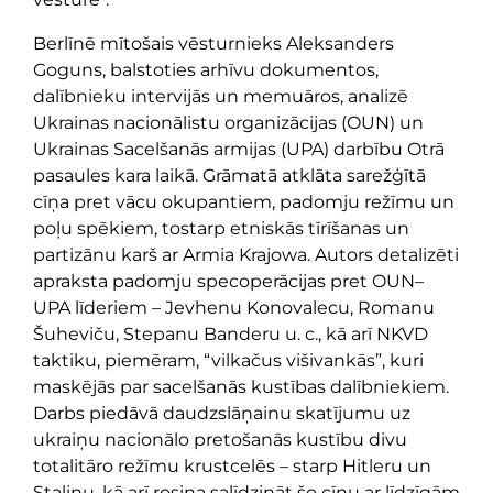
Berlīnē mītošais vēsturnieks Aleksanders
Goguns, balstoties arhīvu dokumentos,
dalībnieku intervijās un memuāros, analizē
Ukrainas nacionālistu organizācijas (OUN) un
Ukrainas Sacelšanās armijas (UPA) darbību Otrā
pasaules kara laikā. Grāmatā atklāta sarežģītā
cīņa pret vācu okupantiem, padomju režīmu un
poļu spēkiem, tostarp etniskās tīrīšanas un
partizānu karš ar Armia Krajowa. Autors detalizēti
apraksta padomju specoperācijas pret OUN–
UPA līderiem – Jevhenu Konovalecu, Romanu
Šuheviču, Stepanu Banderu u. c., kā arī NKVD
taktiku, piemēram, “vilkačus višivankās”, kuri
maskējās par sacelšanās kustības dalībniekiem.
Darbs piedāvā daudzslāņainu skatījumu uz
ukraiņu nacionālo pretošanās kustību divu
totalitāro režīmu krustcelēs – starp Hitleru un
Staļinu, kā arī rosina salīdzināt šo cīņu ar līdzīgām