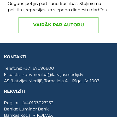
Goguns pētījis partizānu kustības, Staļinisma
politiku, represijas un slepeno dienestu darbību.
VAIRĀK PAR AUTORU
KONTAKTI
Telefons:
+371 67096600
E-pasts:
izdevnieciba@latvijasmediji.lv
AS "Latvijas Mediji", Toma iela 4, Rīga, LV-1003
REKVIZĪTI
Reģ. nr.: LV40103027253
Banka: Luminor Bank
Bankas kods: RIKOLV2X