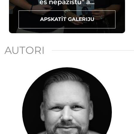
es nepazīstu" a...
APSKATĪT GALERIJU
AUTORI