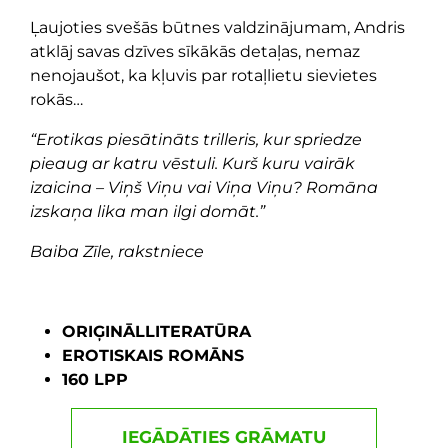
Ļaujoties svešās būtnes valdzinājumam, Andris
atklāj savas dzīves sīkākās detaļas, nemaz
nenojaušot, ka kļuvis par rotaļlietu sievietes
rokās…
“Erotikas piesātināts trilleris, kur spriedze
pieaug ar katru vēstuli. Kurš kuru vairāk
izaicina – Viņš Viņu vai Viņa Viņu? Romāna
izskaņa lika man ilgi domāt.”
Baiba Zīle, rakstniece
ORIĢINĀLLITERATŪRA
EROTISKAIS ROMĀNS
160 LPP
IEGĀDĀTIES GRĀMATU