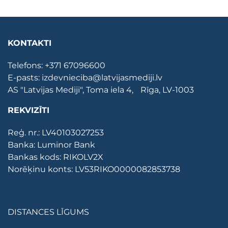
KONTAKTI
Telefons:
+371 67096600
E-pasts:
izdevnieciba@latvijasmediji.lv
AS "Latvijas Mediji", Toma iela 4, Rīga, LV-1003
REKVIZĪTI
Reģ. nr.: LV40103027253
Banka: Luminor Bank
Bankas kods: RIKOLV2X
Norēķinu konts: LV53RIKO0000082853738
DISTANCES LĪGUMS