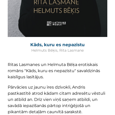
Kāds, kuru es nepazīstu
Helmuts Bēķis,
Rita Lasmane
Ritas Lasmanes un Helmuta Bēķa erotiskais
romāns "Kāds, kuru es nepazīstu" savaldzinās
kaislīgus lasītājus.
Pārvācies uz jaunu īres dzīvokli, Andris
pastkastītē atrod kādam citam adresētu vēstuli
un atbild an. Drīz vien viņš saņem atbildi, un
savādā iepazīšanās pārtop intriģējošā un
pikantām detaļām caurvītā sarakstē.