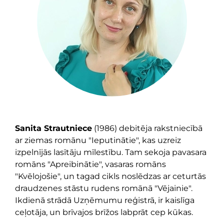
Sanita Strautniece
(1986) debitēja rakstniecībā
ar ziemas romānu "Ieputinātie", kas uzreiz
izpelnījās lasītāju mīlestību. Tam sekoja pavasara
romāns "Apreibinātie", vasaras romāns
"Kvēlojošie", un tagad cikls noslēdzas ar ceturtās
draudzenes stāstu rudens romānā "Vējainie".
Ikdienā strādā Uzņēmumu reģistrā, ir kaislīga
ceļotāja, un brīvajos brīžos labprāt cep kūkas.