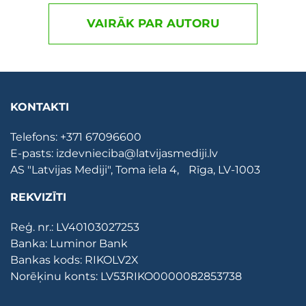
VAIRĀK PAR AUTORU
KONTAKTI
Telefons:
+371 67096600
E-pasts:
izdevnieciba@latvijasmediji.lv
AS "Latvijas Mediji", Toma iela 4, Rīga, LV-1003
REKVIZĪTI
Reģ. nr.: LV40103027253
Banka: Luminor Bank
Bankas kods: RIKOLV2X
Norēķinu konts: LV53RIKO0000082853738