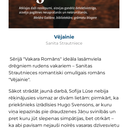
Vējainie
Sanita Strautniece
Sērijā "Vakara Romāns" ideāla lasāmviela
drēgniem rudens vakariem – Sanitas
Strautnieces romantiski omulīgais romāns
"Vējainie".
Sākot strādāt jaunā darbā, Sofija Lūse nebija
rēķinājusies vismaz ar divām lietām: pirmkārt, ka
priekšnieks izrādīsies Hugo Svensons, ar kuru
viņa iepazinās pie draudzenes Jāņu svinībās un
pret kuru jūt slepenas simpātijas, bet otrkārt –
ka abi pavisam nejauši noīrēs vasaras dzīvesvietu