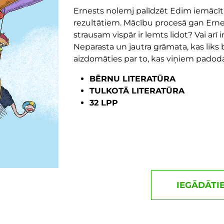
Ernests nolemj palīdzēt Edim iemācīti
rezultātiem. Mācību procesā gan Ernes
strausam vispār ir lemts lidot? Vai arī
Neparasta un jautra grāmata, kas liks 
aizdomāties par to, kas viņiem padodas
BĒRNU LITERATŪRA
TULKOTĀ LITERATŪRA
32 LPP
IEGĀDĀTI