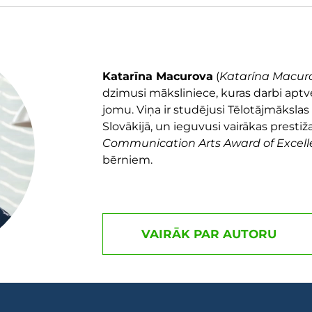
Katarīna Macurova
(
Katarína Macur
dzimusi māksliniece, kuras darbi aptve
jomu. Viņa ir studējusi Tēlotājmākslas
Slovākijā, un ieguvusi vairākas prestiža
Communication Arts Award of Excel
bērniem.
VAIRĀK PAR AUTORU