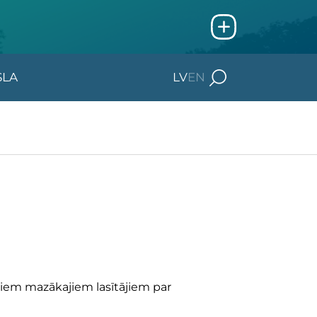
SLA
LV
EN
ašiem mazākajiem lasītājiem par