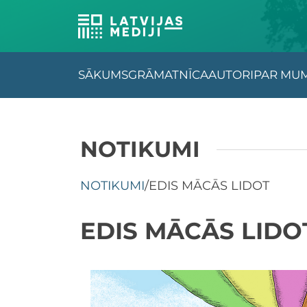
SĀKUMS
GRĀMATNĪCA
AUTORI
PAR MU
NOTIKUMI
NOTIKUMI
/
EDIS MĀCĀS LIDOT
EDIS MĀCĀS LIDO