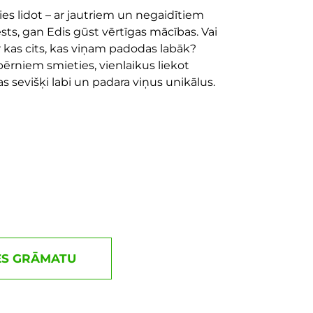
es lidot – ar jautriem un negaidītiem
ts, gan Edis gūst vērtīgas mācības. Vai
 ir kas cits, kas viņam padodas labāk?
bērniem smieties, vienlaikus liekot
 sevišķi labi un padara viņus unikālus.
ES GRĀMATU