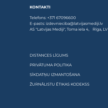
KONTAKTI
Telefons:
+371 67096600
E-pasts:
izdevnieciba@latvijasmediji.lv
AS "Latvijas Mediji", Toma iela 4, Rīga, L
DISTANCES LĪGUMS
PRIVĀTUMA POLITIKA
SĪKDATŅU IZMANTOŠANA
ŽURNĀLISTU ĒTIKAS KODEKSS