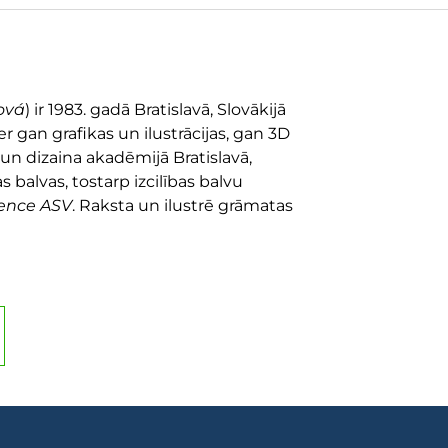
ová
) ir 1983. gadā Bratislavā, Slovākijā
r gan grafikas un ilustrācijas, gan 3D
 un dizaina akadēmijā Bratislavā,
s balvas, tostarp izcilības balvu
lence ASV
. Raksta un ilustrē grāmatas