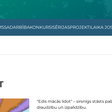
MS
SADARBĪBA
KONKURSI
SĒRIJAS
PROJEKTI
LAIKA JO
T
"Edis mācās lidot" –
sirsnīgs stāsts p
draudzību un izpalīdzību.