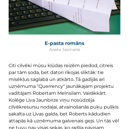
E-pasta romāns
Anete Jasmane
Citi cilvēki mūsu kļūdas reizēm piedod, citreis
par tām soda, bet datori rīkojas sliktāk: tie
misēkļus saglabā un atkārto. Tā gadījās arī
uzņēmuma "Querrency" jaunākajam projektu
vadītājam Robertam Melnsilam. Vairākkārt.
Kolēģe Līva Jaunbirze viņu nosūdzēja
cilvēkresursu nodaļai, atvainošanās puķu pušķis
sakalta uz Līvas galda, bet Roberts kādudien
attapās kā uzņēmuma galvenais gejs. Un tās vēl
ne tuvu nav visas sekas, ko radīja pavisam