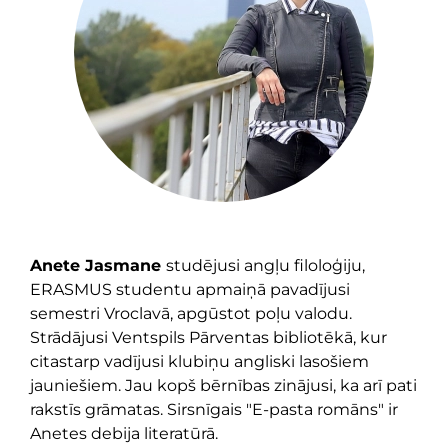
Anete Jasmane
studējusi angļu filoloģiju,
ERASMUS studentu apmaiņā pavadījusi
semestri Vroclavā, apgūstot poļu valodu.
Strādājusi Ventspils Pārventas bibliotēkā, kur
citastarp vadījusi klubiņu angliski lasošiem
jauniešiem. Jau kopš bērnības zinājusi, ka arī pati
rakstīs grāmatas. Sirsnīgais "E-pasta romāns" ir
Anetes debija literatūrā.