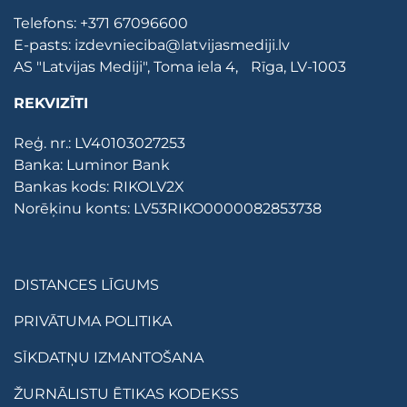
Telefons:
+371 67096600
E-pasts:
izdevnieciba@latvijasmediji.lv
AS "Latvijas Mediji", Toma iela 4, Rīga, LV-1003
REKVIZĪTI
Reģ. nr.: LV40103027253
Banka: Luminor Bank
Bankas kods: RIKOLV2X
Norēķinu konts: LV53RIKO0000082853738
DISTANCES LĪGUMS
PRIVĀTUMA POLITIKA
SĪKDATŅU IZMANTOŠANA
ŽURNĀLISTU ĒTIKAS KODEKSS