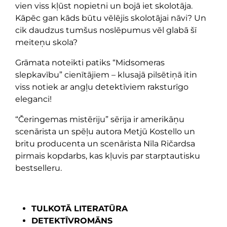
vien viss kļūst nopietni un bojā iet skolotāja.
Kāpēc gan kāds būtu vēlējis skolotājai nāvi? Un
cik daudzus tumšus noslēpumus vēl glabā šī
meiteņu skola?
Grāmata noteikti patiks “Midsomeras
slepkavību” cienītājiem – klusajā pilsētiņā itin
viss notiek ar angļu detektīviem raksturīgo
eleganci!
“Čeringemas mistēriju” sērija ir amerikāņu
scenārista un spēļu autora Metjū Kostello un
britu producenta un scenārista Nīla Ričardsa
pirmais kopdarbs, kas kļuvis par starptautisku
bestselleru.
TULKOTĀ LITERATŪRA
DETEKTĪVROMĀNS