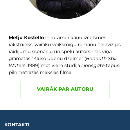
Metjū Kostello
ir īru-amerikāņu izcelsmes
rakstnieks, vairāku veiksmīgu romānu, televīzijas
raidījumu scenāriju un spēļu autors. Pēc viņa
grāmatas “Kluso ūdeņu dzelmē” (
Beneath Still
Waters
, 1989) motīviem studijā
Lionsgate
tapusi
pilnmetrāžas mākslas filma.
VAIRĀK PAR AUTORU
KONTAKTI