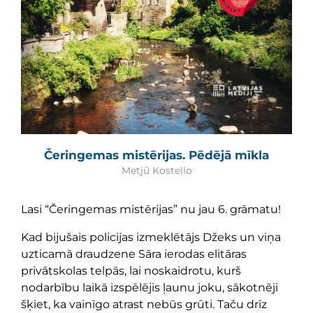
Čeringemas mistērijas. Pēdējā mīkla
Metjū Kostello
Lasi “Čeringemas mistērijas” nu jau 6. grāmatu!
Kad bijušais policijas izmeklētājs Džeks un viņa
uzticamā draudzene Sāra ierodas elitāras
privātskolas telpās, lai noskaidrotu, kurš
nodarbību laikā izspēlējis ļaunu joku, sākotnēji
šķiet, ka vainīgo atrast nebūs grūti. Taču drīz