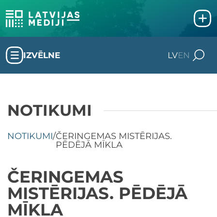
IZVĒLNE
LV
EN
NOTIKUMI
NOTIKUMI
/
ČERINGEMAS MISTĒRIJAS.
PĒDĒJĀ MĪKLA
ČERINGEMAS
MISTĒRIJAS. PĒDĒJĀ
MĪKLA