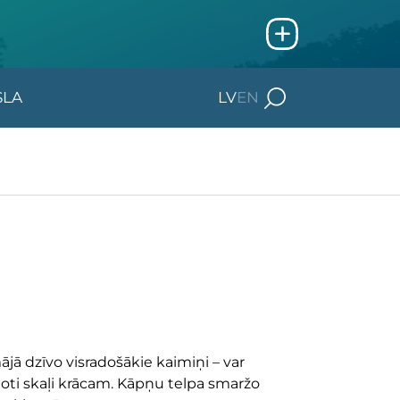
SLA
LV
EN
mājā dzīvo visradošākie kaimiņi – var
oti skaļi krācam. Kāpņu telpa smaržo