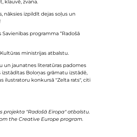
, klauvē, zvana.
s, nāksies izpildīt dejas soļus un
!
as Savienības programma “Radošā
Kultūras ministrijas atbalstu.
u un jaunatnes literatūras padomes
as izstādītas Boloņas grāmatu izstādē,
 ilustratoru konkursā "Zelta rats", citi
s projekta "Radošā Eiropa" atbalstu.
from the Creative Europe program.