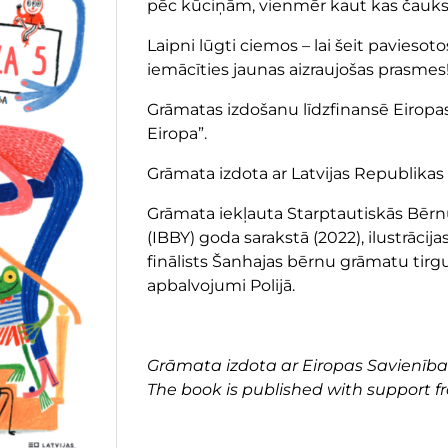
pēc kūciņām, vienmēr kaut kas čaukst
Laipni lūgti ciemos – lai šeit paviesoto
iemācīties jaunas aizraujošas prasmes
Grāmatas izdošanu līdzfinansē Eirop
Eiropa”.
Grāmata izdota ar Latvijas Republikas 
Grāmata iekļauta Starptautiskās Bērn
(IBBY) goda sarakstā (2022), ilustrācij
finālists Šanhajas bērnu grāmatu tirgus
apbalvojumi Polijā.
Grāmata izdota ar Eiropas Savienība
The book is published with support 