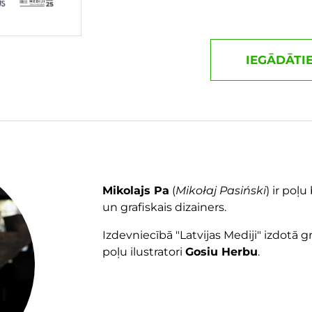
IEGĀDĀTI
Mikolajs Pa
(
Mikołaj Pasiński
) ir poļ
un grafiskais dizainers.
Izdevniecībā "Latvijas Mediji" izdotā 
poļu ilustratori
Gosiu Herbu
.