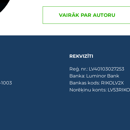
VAIRĀK PAR AUTORU
REKVIZĪTI
Reģ. nr.: LV40103027253
Banka: Luminor Bank
V-1003
Bankas kods: RIKOLV2X
Norēķinu konts: LV53RI