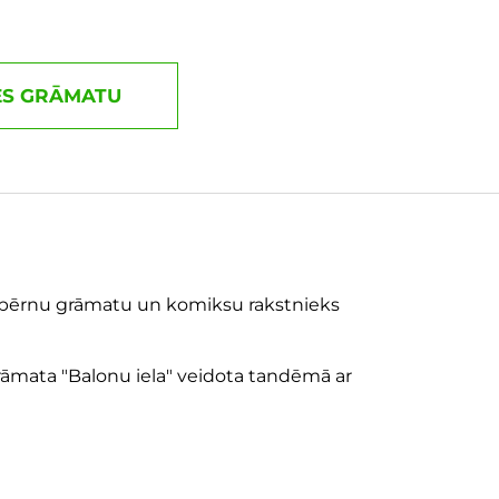
ES GRĀMATU
u bērnu grāmatu un komiksu rakstnieks
grāmata "Balonu iela" veidota tandēmā ar