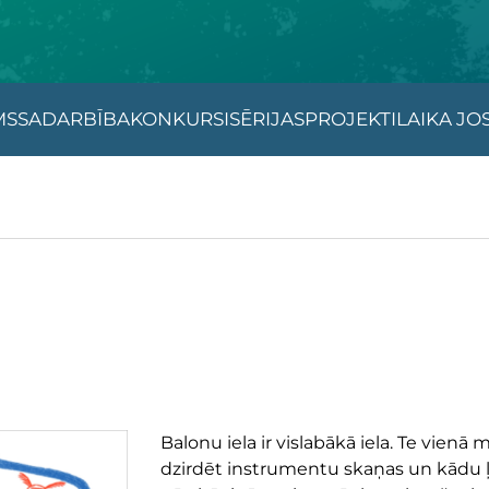
MS
SADARBĪBA
KONKURSI
SĒRIJAS
PROJEKTI
LAIKA JO
Balonu iela ir vislabākā iela. Te vienā 
dzirdēt instrumentu skaņas un kādu ļ