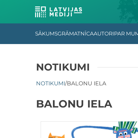
SĀKUMS
GRĀMATNĪCA
AUTORI
PAR MU
NOTIKUMI
NOTIKUMI
/
BALONU IELA
BALONU IELA