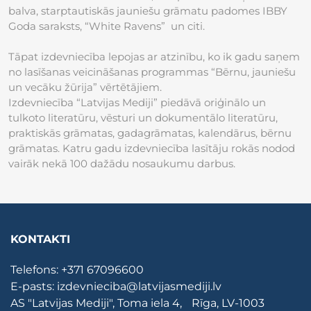
balva, starptautiskās jauniešu grāmatu padomes IBBY
Goda saraksts, “White Ravens” un citi.
Tāpat izdevniecība lepojas ar atzinību, ko ik gadu saņem
no lasīšanas veicināšanas programmas “Bērnu, jauniešu
un vecāku žūrija” vērtētājiem.
Izdevniecība “Latvijas Mediji” piedāvā oriģinālo un
tulkoto literatūru, vēsturi un dokumentālo literatūru,
praktiskās grāmatas, gadagrāmatas, kalendārus, bērnu
grāmatas. Katru gadu izdevniecība lasītāju rokās nodod
vairāk nekā 100 dažādu nosaukumu darbus.
KONTAKTI
Telefons:
+371 67096600
E-pasts:
izdevnieciba@latvijasmediji.lv
AS "Latvijas Mediji", Toma iela 4, Rīga, LV-1003