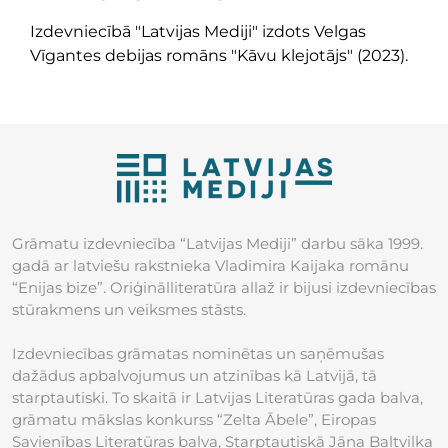
Izdevniecībā "Latvijas Mediji" izdots Velgas
Vīgantes debijas romāns "Kāvu klejotājs" (2023).
Grāmatu izdevniecība “Latvijas Mediji” darbu sāka 1999.
gadā ar latviešu rakstnieka Vladimira Kaijaka romānu
“Enijas bize”. Oriģinālliteratūra allaž ir bijusi izdevniecības
stūrakmens un veiksmes stāsts.
Izdevniecības grāmatas nominētas un saņēmušas
dažādus apbalvojumus un atzinības kā Latvijā, tā
starptautiski. To skaitā ir Latvijas Literatūras gada balva,
grāmatu mākslas konkurss “Zelta Ābele”, Eiropas
Savienības Literatūras balva, Starptautiskā Jāņa Baltvilka