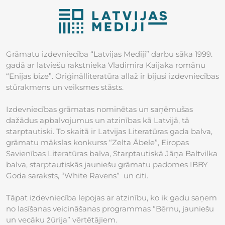
Grāmatu izdevniecība “Latvijas Mediji” darbu sāka 1999.
gadā ar latviešu rakstnieka Vladimira Kaijaka romānu
“Enijas bize”. Oriģinālliteratūra allaž ir bijusi izdevniecības
stūrakmens un veiksmes stāsts.
Izdevniecības grāmatas nominētas un saņēmušas
dažādus apbalvojumus un atzinības kā Latvijā, tā
starptautiski. To skaitā ir Latvijas Literatūras gada balva,
grāmatu mākslas konkurss “Zelta Ābele”, Eiropas
Savienības Literatūras balva, Starptautiskā Jāņa Baltvilka
balva, starptautiskās jauniešu grāmatu padomes IBBY
Goda saraksts, “White Ravens” un citi.
Tāpat izdevniecība lepojas ar atzinību, ko ik gadu saņem
no lasīšanas veicināšanas programmas “Bērnu, jauniešu
un vecāku žūrija” vērtētājiem.