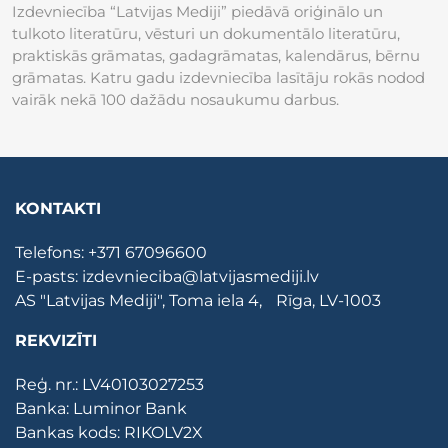
Izdevniecība “Latvijas Mediji” piedāvā oriģinālo un
tulkoto literatūru, vēsturi un dokumentālo literatūru,
praktiskās grāmatas, gadagrāmatas, kalendārus, bērnu
grāmatas. Katru gadu izdevniecība lasītāju rokās nodod
vairāk nekā 100 dažādu nosaukumu darbus.
KONTAKTI
Telefons:
+371 67096600
E-pasts:
izdevnieciba@latvijasmediji.lv
AS "Latvijas Mediji", Toma iela 4, Rīga, LV-1003
REKVIZĪTI
Reģ. nr.: LV40103027253
Banka: Luminor Bank
Bankas kods: RIKOLV2X