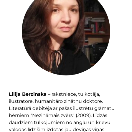
Lilija Berzinska
– rakstniece, tulkotāja,
ilustratore, humanitāro zinātņu doktore.
Literatūrā debitēja ar pašas ilustrētu grāmatu
bērniem "Nezināmais zvērs" (2009). Līdzās
daudziem tulkojumiem no angļu un krievu
valodas līdz šim izdotas jau deviņas viņas