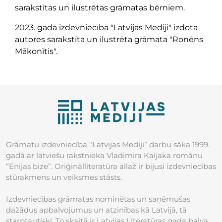
sarakstītas un ilustrētas grāmatas bērniem.
2023. gadā izdevniecībā "Latvijas Mediji" izdota
autores sarakstīta un ilustrēta grāmata "Ronēns
Mākonītis".
Grāmatu izdevniecība “Latvijas Mediji” darbu sāka 1999.
gadā ar latviešu rakstnieka Vladimira Kaijaka romānu
“Enijas bize”. Oriģinālliteratūra allaž ir bijusi izdevniecības
stūrakmens un veiksmes stāsts.
Izdevniecības grāmatas nominētas un saņēmušas
dažādus apbalvojumus un atzinības kā Latvijā, tā
starptautiski. To skaitā ir Latvijas Literatūras gada balva,