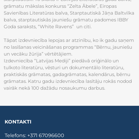
grāmatu mākslas konkurss “Zelta Ābele”, Eiropas
Savienības Literatūras balva, Starptautiskā Jāņa Baltvilka
balva, starptautiskās jauniešu grāmatu padomes IBBY
Goda saraksts, “White Ravens” un citi.
Tāpat izdevniecība lepojas ar atzinību, ko ik gadu saņem
no lasīšanas veicināšanas programmas “Bērnu, jauniešu
un vecāku žūrija” vērtētājiem.
Izdevniecība “Latvijas Mediji” piedāvā oriģinālo un
tulkoto literatūru, vēsturi un dokumentālo literatūru,
praktiskās grāmatas, gadagrāmatas, kalendārus, bērnu
grāmatas. Katru gadu izdevniecība lasītāju rokās nodod
vairāk nekā 100 dažādu nosaukumu darbus.
KONTAKTI
Telefons:
+371 67096600