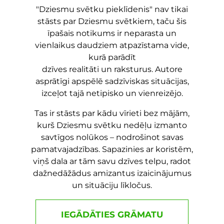
"Dziesmu svētku pieklīdenis" nav tikai
stāsts par Dziesmu svētkiem, taču šis
īpašais notikums ir neparasta un
vienlaikus daudziem atpazīstama vide,
kurā parādīt
dzīves realitāti un raksturus. Autore
asprātīgi apspēlē sadzīviskas situācijas,
izceļot tajā netipisko un vienreizējo.
Tas ir stāsts par kādu vīrieti bez mājām,
kurš Dziesmu svētku nedēļu izmanto
savtīgos nolūkos – nodrošinot savas
pamatvajadzības. Sapazinies ar koristēm,
viņš dala ar tām savu dzīves telpu, radot
dažnedāžādus amizantus izaicinājumus
un situāciju līkločus.
IEGĀDĀTIES GRĀMATU