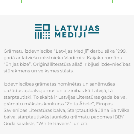
Grāmatu izdevniecība “Latvijas Mediji” darbu sāka 1999.
gadā ar latviešu rakstnieka Vladimira Kaijaka romānu
“Enijas bize”. Oriģinālliteratūra allaž ir bijusi izdevniecības
stūrakmens un veiksmes stāsts.
Izdevniecības grāmatas nominētas un saņēmušas
dažādus apbalvojumus un atzinības kā Latvijā, tā
starptautiski. To skaitā ir Latvijas Literatūras gada balva,
grāmatu mākslas konkurss “Zelta Ābele”, Eiropas
Savienības Literatūras balva, Starptautiskā Jāņa Baltvilka
balva, starptautiskās jauniešu grāmatu padomes IBBY
Goda saraksts, “White Ravens” un citi.