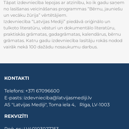
Tāpat izdevniecība lepojas ar atzinību, ko ik gadu saņem
no lasīšanas veicināšanas programmas “Bērnu, jauniešu
un vecāku žūrija” vērtētājiem.
Izdevniecība “Latvijas Mediji” piedāvā oriģinālo un
tulkoto literatūru, vēsturi un dokumentālo literatūru,
praktiskās grāmatas, gadagrāmatas, kalendārus, bērnu
grāmatas. Katru gadu izdevniecība lasītāju rokās nodod
vairāk nekā 100 dažādu nosaukumu darbus.
KONTAKTI
Telefons:
+371 67096600
E-pasts:
izdevnieciba@latvijasmediji.lv
AS "Latvijas Mediji", Toma iela 4, Rīga, LV-1003
REKVIZĪTI
Reģ. nr.: LV40103027253