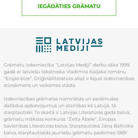
IEGĀDĀTIES GRĀMATU
Grāmatu izdevniecība “Latvijas Mediji” darbu sāka 1999.
gadā ar latviešu rakstnieka Vladimira Kaijaka romānu
“Enijas bize”. Oriģinālliteratūra allaž ir bijusi izdevniecības
stūrakmens un veiksmes stāsts.
Izdevniecības grāmatas nominētas un saņēmušas
dažādus apbalvojumus un atzinības kā Latvijā, tā
starptautiski. To skaitā ir Latvijas Literatūras gada balva,
grāmatu mākslas konkurss “Zelta Ābele”, Eiropas
Savienības Literatūras balva, Starptautiskā Jāņa Baltvilka
balva, starptautiskās jauniešu grāmatu padomes IBBY