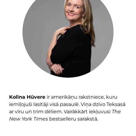
Kolīna Hūvere
ir amerikāņu rakstniece, kuru
iemīļojuši lasītāji visā pasaulē. Viņa dzīvo Teksasā
ar vīru un trim dēliem. Vairākkārt iekļuvusi
The
New York Times
bestselleru sarakstā.