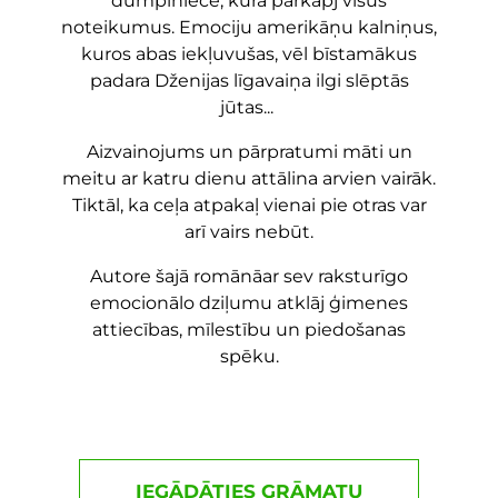
dumpiniecē, kura pārkāpj visus
noteikumus. Emociju amerikāņu kalniņus,
kuros abas iekļuvušas, vēl bīstamākus
padara Dženijas līgavaiņa ilgi slēptās
jūtas...
Aizvainojums un pārpratumi māti un
meitu ar katru dienu attālina arvien vairāk.
Tiktāl, ka ceļa atpakaļ vienai pie otras var
arī vairs nebūt.
Autore šajā romānā
ar sev raksturīgo
emocionālo dziļumu atklāj ģimenes
attiecības, mīlestību un piedošanas
spēku.
IEGĀDĀTIES GRĀMATU