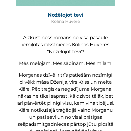
Nožēlojot tevi
Kolīna Hūvere
Aizkustinošs romāns no visā pasaulē
iemīļotās rakstnieces Kolīnas Hūveres
"Nožēlojot tevi"!
Mēs melojam. Mēs sāpinām. Mēs mīlam.
Morganas dzīvē ir trīs patiešām nozīmīgi
cilvēki: māsa Dženija, vīrs Kriss un meita
Klāra. Pēc traģiska negadījuma Morganai
nākas ne tikai saprast, kā dzīvot tālāk, bet
arī pārvērtēt pilnīgi visu, kam viņa ticējusi.
Klāra notikušajā traģēdijā vaino Morganu
un pati sevi un no visai prātīgas
sešpadsmitgadnieces pārtop jūtu plosītā