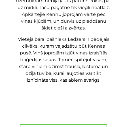
dzemdībām nebija ļauts paturēt rokās pat
uz mirkli. Taču pagātne tik viegli neatlaiž.
Apkārtējie Kennu joprojām vērtē pēc
viņas kļūdām, un durvis uz piedošanu
šķiet cieši aizvērtas.
Vietējā bāra īpašnieks Ledžers ir pēdējais
cilvēks, kuram vajadzētu būt Kennas
pusē. Viņš joprojām izjūt viņas izraisītās
traģēdijas sekas. Tomēr, spītējot visam,
starp viņiem dzimst trausla, bīstama un
dziļa tuvība, kurai ļaujoties var tikt
iznīcināts viss, kas abiem svarīgs.