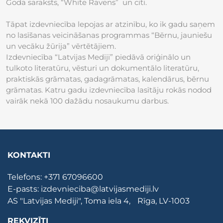
Goda saraksts, “White Ravens” un citi.
Tāpat izdevniecība lepojas ar atzinību, ko ik gadu saņem
no lasīšanas veicināšanas programmas “Bērnu, jauniešu
un vecāku žūrija” vērtētājiem.
Izdevniecība “Latvijas Mediji” piedāvā oriģinālo un
tulkoto literatūru, vēsturi un dokumentālo literatūru,
praktiskās grāmatas, gadagrāmatas, kalendārus, bērnu
grāmatas. Katru gadu izdevniecība lasītāju rokās nodod
vairāk nekā 100 dažādu nosaukumu darbus.
KONTAKTI
Telefons:
+371 67096600
E-pasts:
izdevnieciba@latvijasmediji.lv
AS "Latvijas Mediji", Toma iela 4, Rīga, LV-1003
REKVIZĪTI