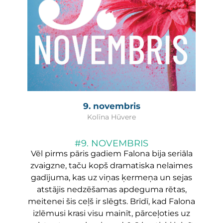
9. novembris
Kolīna Hūvere
#9. NOVEMBRIS
Vēl pirms pāris gadiem Falona bija seriāla
zvaigzne, taču kopš dramatiska nelaimes
gadījuma, kas uz viņas ķermeņa un sejas
atstājis nedzēšamas apdeguma rētas,
meitenei šis ceļš ir slēgts. Brīdī, kad Falona
izlēmusi krasi visu mainīt, pārceļoties uz