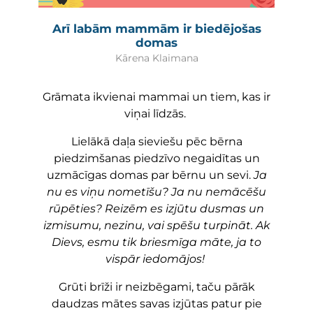
Arī labām mammām ir biedējošas
domas
Kārena Klaimana
Grāmata ikvienai mammai un tiem, kas ir
viņai līdzās.
Lielākā daļa sieviešu pēc bērna
piedzimšanas piedzīvo negaidītas un
uzmācīgas domas par bērnu un sevi.
Ja
nu es viņu nometīšu? Ja nu nemācēšu
rūpēties? Reizēm es izjūtu dusmas un
izmisumu, nezinu, vai spēšu turpināt. Ak
Dievs, esmu tik briesmīga māte, ja to
vispār iedomājos!
Grūti brīži ir neizbēgami, taču pārāk
daudzas mātes savas izjūtas patur pie