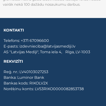
vairāk nekā 100 dažādu nosaukumu darbus.
KONTAKTI
Telefons:
+371 67096600
E-pasts:
izdevnieciba@latvijasmediji.lv
AS "Latvijas Mediji", Toma iela 4, Rīga, LV-1003
REKVIZĪTI
Reģ. nr.: LV40103027253
Banka: Luminor Bank
Bankas kods: RIKOLV2X
Norēķinu konts: LV53RIKO0000082853738