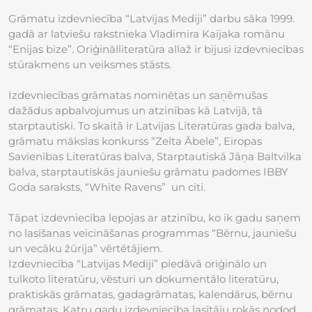
Grāmatu izdevniecība “Latvijas Mediji” darbu sāka 1999.
gadā ar latviešu rakstnieka Vladimira Kaijaka romānu
“Enijas bize”. Oriģinālliteratūra allaž ir bijusi izdevniecības
stūrakmens un veiksmes stāsts.
Izdevniecības grāmatas nominētas un saņēmušas
dažādus apbalvojumus un atzinības kā Latvijā, tā
starptautiski. To skaitā ir Latvijas Literatūras gada balva,
grāmatu mākslas konkurss “Zelta Ābele”, Eiropas
Savienības Literatūras balva, Starptautiskā Jāņa Baltvilka
balva, starptautiskās jauniešu grāmatu padomes IBBY
Goda saraksts, “White Ravens” un citi.
Tāpat izdevniecība lepojas ar atzinību, ko ik gadu saņem
no lasīšanas veicināšanas programmas “Bērnu, jauniešu
un vecāku žūrija” vērtētājiem.
Izdevniecība “Latvijas Mediji” piedāvā oriģinālo un
tulkoto literatūru, vēsturi un dokumentālo literatūru,
praktiskās grāmatas, gadagrāmatas, kalendārus, bērnu
grāmatas. Katru gadu izdevniecība lasītāju rokās nodod