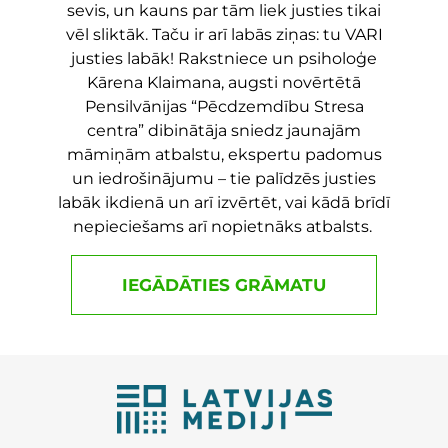
sevis, un kauns par tām liek justies tikai
vēl sliktāk. Taču ir arī labās ziņas: tu VARI
justies labāk! Rakstniece un psiholoģe
Kārena Klaimana, augsti novērtētā
Pensilvānijas “Pēcdzemdību Stresa
centra” dibinātāja sniedz jaunajām
māmiņām atbalstu, ekspertu padomus
un iedrošinājumu – tie palīdzēs justies
labāk ikdienā un arī izvērtēt, vai kādā brīdī
nepieciešams arī nopietnāks atbalsts.
IEGĀDĀTIES GRĀMATU