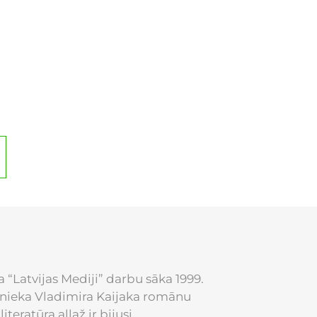
 “Latvijas Mediji” darbu sāka 1999.
stnieka Vladimira Kaijaka romānu
literatūra allaž ir bijusi