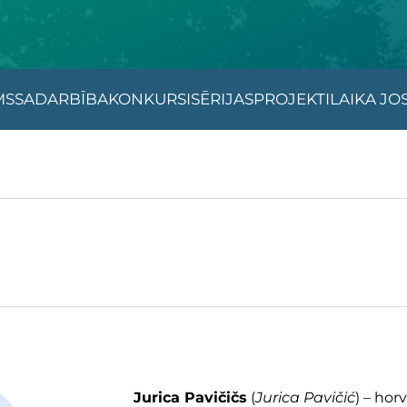
MS
SADARBĪBA
KONKURSI
SĒRIJAS
PROJEKTI
LAIKA JO
Jurica Pavičičs
(
Jurica Pavičić
) – hor