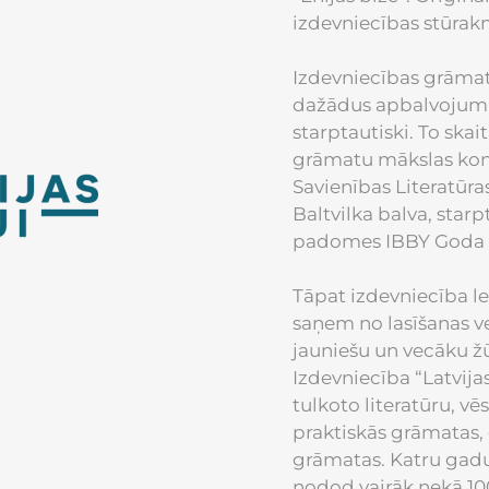
izdevniecības stūrak
Izdevniecības grāma
dažādus apbalvojumus
starptautiski. To skait
grāmatu mākslas konk
Savienības Literatūra
Baltvilka balva, star
padomes IBBY Goda sa
Tāpat izdevniecība le
saņem no lasīšanas 
jauniešu un vecāku žū
Izdevniecība “Latvijas
tulkoto literatūru, ve
praktiskās grāmatas,
grāmatas. Katru gadu i
nodod vairāk nekā 