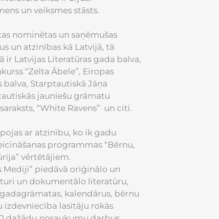
mens un veiksmes stāsts.
tas nominētas un saņēmušas
 un atzinības kā Latvijā, tā
ā ir Latvijas Literatūras gada balva,
urss “Zelta Ābele”, Eiropas
s balva, Starptautiskā Jāņa
ptautiskās jauniešu grāmatu
raksts, “White Ravens” un citi.
pojas ar atzinību, ko ik gadu
veicināšanas programmas “Bērnu,
rija” vērtētājiem.
 Mediji” piedāvā oriģinālo un
̄sturi un dokumentālo literatūru,
 gadagrāmatas, kalendārus, bērnu
zdevniecība lasītāju rokās
100 dažādu nosaukumu darbus.