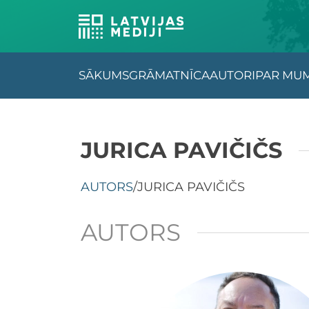
SĀKUMS
GRĀMATNĪCA
AUTORI
PAR MU
JURICA PAVIČIČS
AUTORS
/
JURICA PAVIČIČS
AUTORS