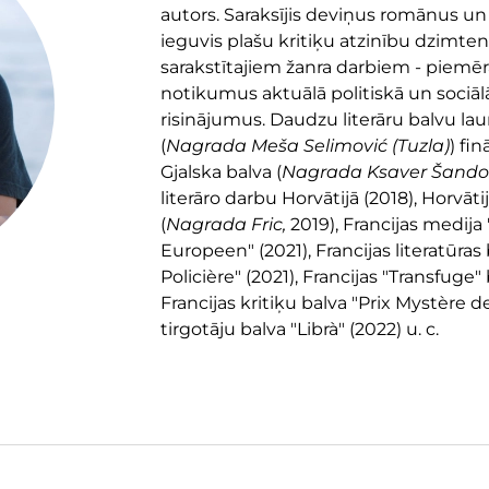
autors. Saraksījis deviņus romānus un
ieguvis plašu kritiķu atzinību dzimten
sarakstītajiem žanra darbiem - piemēr
notikumus aktuālā politiskā un sociālā
risinājumus. Daudzu literāru balvu la
(
Nagrada Meša Selimović (Tuzla)
) fi
Gjalska balva (
Nagrada Ksaver Šandor
literāro darbu Horvātijā (2018), Horvāti
(
Nagrada Fric,
2019), Francijas medija 
Europeen" (2021), Francijas literatūras
Policière" (2021), Francijas "Transfuge
Francijas kritiķu balva "Prix Mystère d
tirgotāju balva "Librà" (2022) u. c.