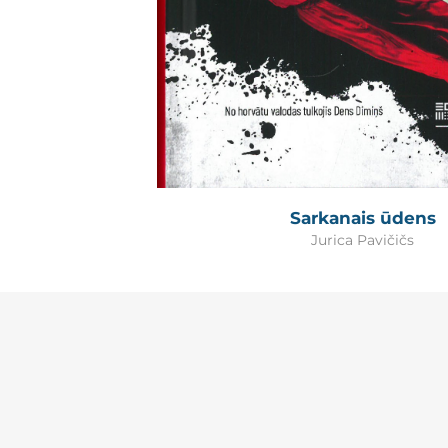
Sarkanais ūdens
Jurica Pavičičs