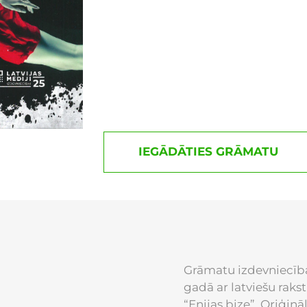
IEGĀDĀTIES GRĀMATU
Grāmatu izdevniecība
gadā ar latviešu rak
“Enijas bize”. Oriģināl