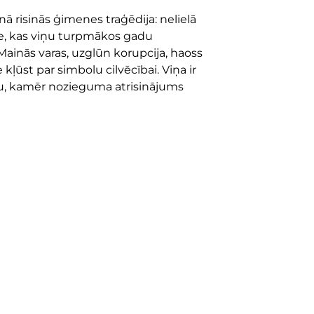
nā risinās ģimenes traģēdija: nelielā
e, kas viņu turpmākos gadu
ainās varas, uzglūn korupcija, haoss
ļūst par simbolu cilvēcībai. Viņa ir
tu, kamēr nozieguma atrisinājums