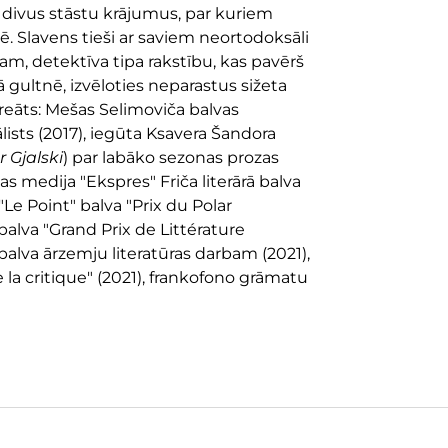
 divus stāstu krājumus, par kuriem
ē. Slavens tieši ar saviem neortodoksāli
am, detektīva tipa rakstību, kas pavērš
 gultnē, izvēloties neparastus sižeta
ureāts: Mešas Selimoviča balvas
nālists (2017), iegūta Ksavera Šandora
 Gjalski
) par labāko sezonas prozas
jas medija "Ekspres" Friča literārā balva
"Le Point" balva "Prix du Polar
 balva "Grand Prix de Littérature
" balva ārzemju literatūras darbam (2021),
e la critique" (2021), frankofono grāmatu