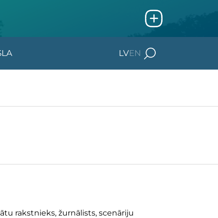
SLA
LV
EN
vātu rakstnieks, žurnālists, scenāriju