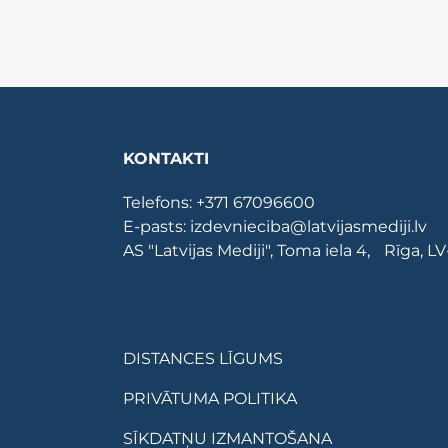
KONTAKTI
Telefons:
+371 67096600
E-pasts:
izdevnieciba@latvijasmediji.lv
AS "Latvijas Mediji", Toma iela 4, Rīga, L
DISTANCES LĪGUMS
PRIVĀTUMA POLITIKA
SĪKDATŅU IZMANTOŠANA