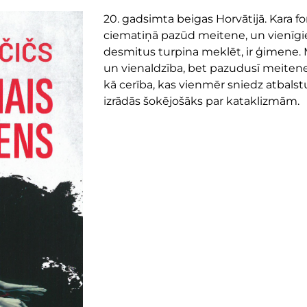
20. gadsimta beigas Horvātijā. Kara fo
ciematiņā pazūd meitene, un vienīgi
desmitus turpina meklēt, ir ģimene. M
un vienaldzība, bet pazudusī meitene k
kā cerība, kas vienmēr sniedz atbals
izrādās šokējošāks par kataklizmām.