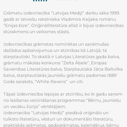
Grāmatu izdevniecība “Latvijas Mediji” darbu sāka 1999.
gadā ar latviešu rakstnieka Vladimira Kaijaka romānu
“Enijas bize”. Oriģinālliteratūra allaž ir bijusi izdevniecības
stūrakmens un veiksmes stāsts.
Izdevniecības grāmatas nominētas un saņēmušas
dažādus apbalvojumus un atzinības kā Latvijā, tā
starptautiski. To skaitā ir Latvijas Literatūras gada balva,
grāmatu mākslas konkurss “Zelta Ābele”, Eiropas
Savienības Literatūras balva, Starptautiskā Jāņa Baltvilka
balva, starptautiskās jauniešu grāmatu padomes IBBY
Goda saraksts, “White Ravens” un citi.
Tāpat izdevniecība lepojas ar atzinību, ko ik gadu saņem
no lasīšanas veicināšanas programmas “Bērnu, jauniešu
un vecāku žūrija” vērtētājiem.
Izdevniecība “Latvijas Mediji” piedāvā oriģinālo un
tulkoto literatūru, vēsturi un dokumentālo literatūru,
praktiskās grāmatas, gadagrāmatas, kalendārus, bērnu