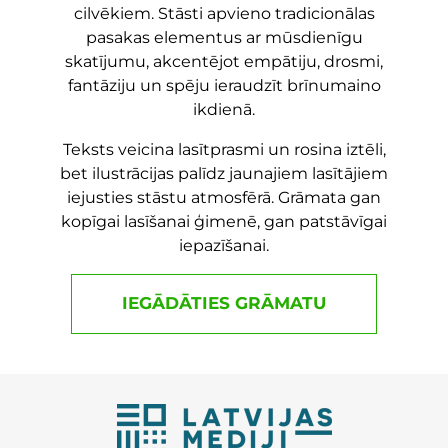
cilvēkiem. Stāsti apvieno tradicionālas
pasakas elementus ar mūsdienīgu
skatījumu, akcentējot empātiju, drosmi,
fantāziju un spēju ieraudzīt brīnumaino
ikdienā.
Teksts veicina lasītprasmi un rosina iztēli,
bet ilustrācijas palīdz jaunajiem lasītājiem
iejusties stāstu atmosfērā. Grāmata gan
kopīgai lasīšanai ģimenē, gan patstāvīgai
iepazīšanai.
IEGĀDĀTIES GRĀMATU