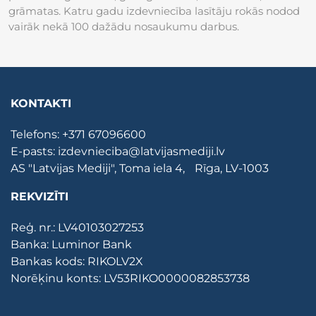
grāmatas. Katru gadu izdevniecība lasītāju rokās nodod
vairāk nekā 100 dažādu nosaukumu darbus.
KONTAKTI
Telefons:
+371 67096600
E-pasts:
izdevnieciba@latvijasmediji.lv
AS "Latvijas Mediji", Toma iela 4, Rīga, LV-1003
REKVIZĪTI
Reģ. nr.: LV40103027253
Banka: Luminor Bank
Bankas kods: RIKOLV2X
Norēķinu konts: LV53RIKO0000082853738