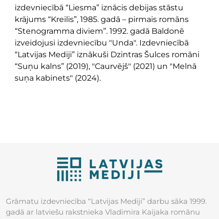
izdevniecībā “Liesma” iznācis debijas stāstu
krājums “Kreilis”, 1985. gadā – pirmais romāns
“Stenogramma diviem”. 1992. gadā Baldonē
izveidojusi izdevniecību "Unda". Izdevniecībā
“Latvijas Mediji” iznākuši Dzintras Šulces romāni
“Suņu kalns” (2019), "Caurvējš" (2021) un "Melnā
suņa kabinets" (2024).
Grāmatu izdevniecība “Latvijas Mediji” darbu sāka 1999.
gadā ar latviešu rakstnieka Vladimira Kaijaka romānu