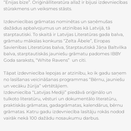
“Enijas bize”. Oriģinālliteratūra allaž ir bijusi izdevniecības
stūrakmens un veiksmes stāsts.
Izdevniecības grāmatas nominētas un saņēmušas
dažādus apbalvojumus un atzinības kā Latvijā, tā
starptautiski. To skaitā ir Latvijas Literatūras gada balva,
grāmatu mākslas konkurss “Zelta Ābele”, Eiropas
Savienības Literatūras balva, Starptautiskā Jāņa Baltvilka
balva, starptautiskās jauniešu grāmatu padomes IBBY
Goda saraksts, “White Ravens” un citi.
Tāpat izdevniecība lepojas ar atzinību, ko ik gadu saņem
no lasīšanas veicināšanas programmas “Bērnu, jauniešu
un vecāku žūrija” vērtētājiem.
Izdevniecība “Latvijas Mediji” piedāvā oriģinālo un
tulkoto literatūru, vēsturi un dokumentālo literatūru,
praktiskās grāmatas, gadagrāmatas, kalendārus, bērnu
grāmatas. Katru gadu izdevniecība lasītāju rokās nodod
vairāk nekā 100 dažādu nosaukumu darbus.