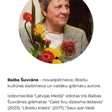
Baiba Šuvcāne
– novadpētniece, lībiešu
kultūras darbiniece un vairāku grāmatu autore.
Izdevniecībā "Latvijas Mediji" izdotas trīs Baibas
Šuvcānes grāmatas: "Gaist līvu dziesma debesīs"
(2023); "Lībiešu krasts" (2017); "Sauc par Vaidi