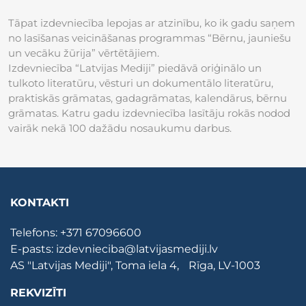
Tāpat izdevniecība lepojas ar atzinību, ko ik gadu saņem
no lasīšanas veicināšanas programmas “Bērnu, jauniešu
un vecāku žūrija” vērtētājiem.
Izdevniecība “Latvijas Mediji” piedāvā oriģinālo un
tulkoto literatūru, vēsturi un dokumentālo literatūru,
praktiskās grāmatas, gadagrāmatas, kalendārus, bērnu
grāmatas. Katru gadu izdevniecība lasītāju rokās nodod
vairāk nekā 100 dažādu nosaukumu darbus.
KONTAKTI
Telefons:
+371 67096600
E-pasts:
izdevnieciba@latvijasmediji.lv
AS "Latvijas Mediji", Toma iela 4, Rīga, LV-1003
REKVIZĪTI