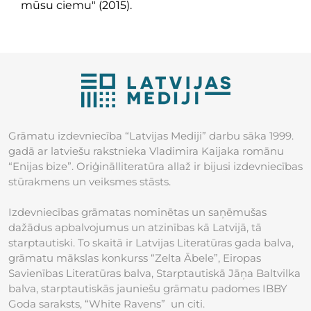
mūsu ciemu" (2015).
Grāmatu izdevniecība “Latvijas Mediji” darbu sāka 1999.
gadā ar latviešu rakstnieka Vladimira Kaijaka romānu
“Enijas bize”. Oriģinālliteratūra allaž ir bijusi izdevniecības
stūrakmens un veiksmes stāsts.
Izdevniecības grāmatas nominētas un saņēmušas
dažādus apbalvojumus un atzinības kā Latvijā, tā
starptautiski. To skaitā ir Latvijas Literatūras gada balva,
grāmatu mākslas konkurss “Zelta Ābele”, Eiropas
Savienības Literatūras balva, Starptautiskā Jāņa Baltvilka
balva, starptautiskās jauniešu grāmatu padomes IBBY
Goda saraksts, “White Ravens” un citi.