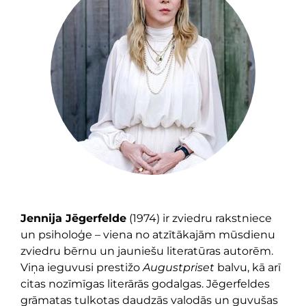
Jennija Jēgerfelde
(1974) ir zviedru rakstniece
un psiholoģe – viena no atzītākajām mūsdienu
zviedru bērnu un jauniešu literatūras autorēm.
Viņa ieguvusi prestižo
Augustpriset
balvu, kā arī
citas nozīmīgas literārās godalgas. Jēgerfeldes
grāmatas tulkotas daudzās valodās un guvušas