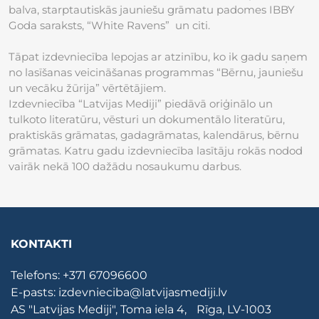
balva, starptautiskās jauniešu grāmatu padomes IBBY
Goda saraksts, “White Ravens” un citi.
Tāpat izdevniecība lepojas ar atzinību, ko ik gadu saņem
no lasīšanas veicināšanas programmas “Bērnu, jauniešu
un vecāku žūrija” vērtētājiem.
Izdevniecība “Latvijas Mediji” piedāvā oriģinālo un
tulkoto literatūru, vēsturi un dokumentālo literatūru,
praktiskās grāmatas, gadagrāmatas, kalendārus, bērnu
grāmatas. Katru gadu izdevniecība lasītāju rokās nodod
vairāk nekā 100 dažādu nosaukumu darbus.
KONTAKTI
Telefons:
+371 67096600
E-pasts:
izdevnieciba@latvijasmediji.lv
AS "Latvijas Mediji", Toma iela 4, Rīga, LV-1003