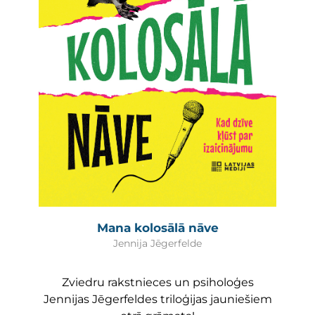
Mana kolosālā nāve
Jennija Jēgerfelde
Zviedru rakstnieces un psiholoģes
Jennijas Jēgerfeldes triloģijas jauniešiem