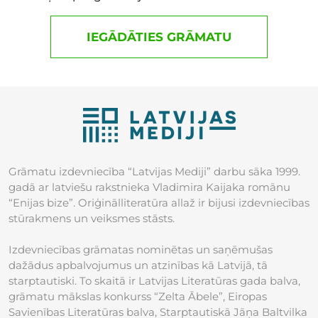
IEGĀDĀTIES GRĀMATU
Grāmatu izdevniecība “Latvijas Mediji” darbu sāka 1999.
gadā ar latviešu rakstnieka Vladimira Kaijaka romānu
“Enijas bize”. Oriģinālliteratūra allaž ir bijusi izdevniecības
stūrakmens un veiksmes stāsts.
Izdevniecības grāmatas nominētas un saņēmušas
dažādus apbalvojumus un atzinības kā Latvijā, tā
starptautiski. To skaitā ir Latvijas Literatūras gada balva,
grāmatu mākslas konkurss “Zelta Ābele”, Eiropas
Savienības Literatūras balva, Starptautiskā Jāņa Baltvilka