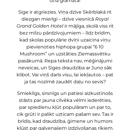
otrā grāmata!
Sige ir atgriezies. Viņa dzīve Skērblakā rit
diezgan mierīgi – dzīve viesnīcā
Royal
Grand Golden Hotel
ir mājīga, skolā viss rit
bez milzu pārdzīvojumiem – līdz brīdim,
kad skolas populārie dvīņi uzaicina viņu
pievienoties hiphopa grupai “6 10
Mushroom” un uzstāties Ziemassvētku
pasākumā. Repa teksta nav, mēģinājumi
neveicas, un Siges draudzība ar Juno sāk
klibot. Vai viņš darīs visu, lai iekļautos – pat
ja tas nozīmē zaudēt daļu no sevis?
Smieklīgs, sirsnīgs un patiesi aizkustinošs
stāsts par jauna cilvēka vēlmi iederēties,
par spiedienu kļūt populāram un par to,
cik grūti ir palikt uzticam pašam sev. Tas ir
brīdis, kad draudzība, ģimene un humors
kļūst par galvenajiem izdzīvošanas rīkiem.