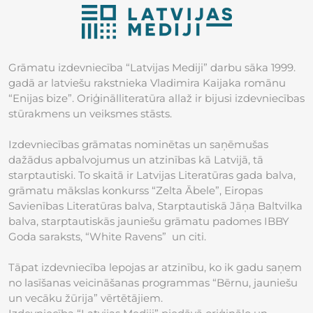
Grāmatu izdevniecība “Latvijas Mediji” darbu sāka 1999.
gadā ar latviešu rakstnieka Vladimira Kaijaka romānu
“Enijas bize”. Oriģinālliteratūra allaž ir bijusi izdevniecības
stūrakmens un veiksmes stāsts.
Izdevniecības grāmatas nominētas un saņēmušas
dažādus apbalvojumus un atzinības kā Latvijā, tā
starptautiski. To skaitā ir Latvijas Literatūras gada balva,
grāmatu mākslas konkurss “Zelta Ābele”, Eiropas
Savienības Literatūras balva, Starptautiskā Jāņa Baltvilka
balva, starptautiskās jauniešu grāmatu padomes IBBY
Goda saraksts, “White Ravens” un citi.
Tāpat izdevniecība lepojas ar atzinību, ko ik gadu saņem
no lasīšanas veicināšanas programmas “Bērnu, jauniešu
un vecāku žūrija” vērtētājiem.