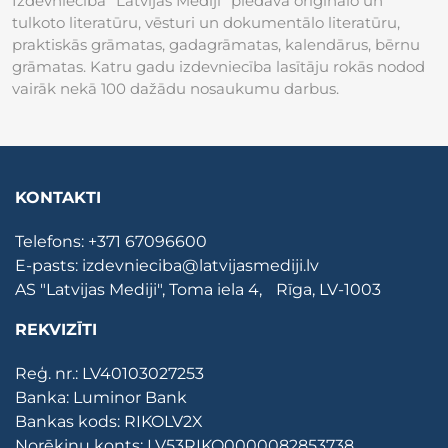
Izdevniecība “Latvijas Mediji” piedāvā oriģinālo un
tulkoto literatūru, vēsturi un dokumentālo literatūru,
praktiskās grāmatas, gadagrāmatas, kalendārus, bērnu
grāmatas. Katru gadu izdevniecība lasītāju rokās nodod
vairāk nekā 100 dažādu nosaukumu darbus.
KONTAKTI
Telefons:
+371 67096600
E-pasts:
izdevnieciba@latvijasmediji.lv
AS "Latvijas Mediji", Toma iela 4, Rīga, LV-1003
REKVIZĪTI
Reģ. nr.: LV40103027253
Banka: Luminor Bank
Bankas kods: RIKOLV2X
Norēķinu konts: LV53RIKO0000082853738