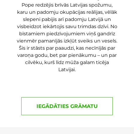
Pope redzējis brīvās Latvijas spožumu,
karu un padomju okupācijas reālijas, vēlāk
slepeni pabijis arī padomju Latvijā un
visbeidzot iekārtojis savu trimdas dzīvi. No
bīstamiem piedzīvojumiem viņš gandrīz
vienmēr pamanījās izkļūt sveiks un vesels.
Šis ir stāsts par paaudzi, kas necīnījās par
varoņa godu, bet par pienākumu – un par
cilvēku, kurš līdz mūža galam ticēja
Latvijai.
IEGĀDĀTIES GRĀMATU