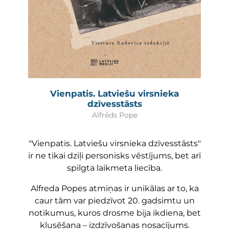
Vienpatis. Latviešu virsnieka
dzīvesstāsts
Alfrēds Pope
"Vienpatis. Latviešu virsnieka dzīvesstāsts"
ir ne tikai dziļi personisks vēstījums, bet arī
spilgta laikmeta liecība.
Alfreda Popes atmiņas ir unikālas ar to, ka
caur tām var piedzīvot 20. gadsimtu un
notikumus, kuros drosme bija ikdiena, bet
klusēšana – izdzīvošanas nosacījums.